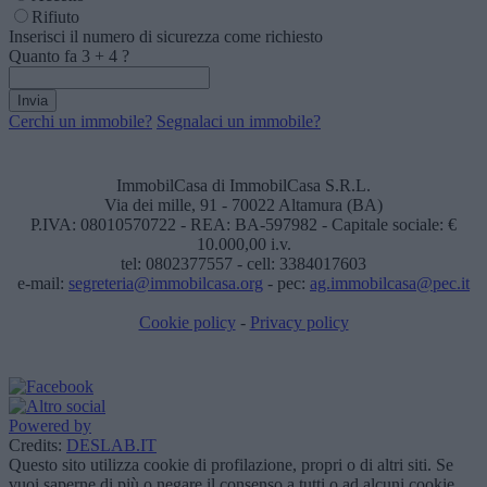
Rifiuto
Inserisci il numero di sicurezza come richiesto
Quanto fa
3
+
4
?
Cerchi un immobile?
Segnalaci un immobile?
ImmobilCasa di ImmobilCasa S.R.L.
Via dei mille, 91 - 70022 Altamura (BA)
P.IVA: 08010570722 - REA: BA-597982 - Capitale sociale: €
10.000,00 i.v.
tel: 0802377557 - cell: 3384017603
e-mail:
segreteria@immobilcasa.org
- pec:
ag.immobilcasa@pec.it
Cookie policy
-
Privacy policy
Powered by
Credits:
DESLAB.IT
Questo sito utilizza cookie di profilazione, propri o di altri siti. Se
vuoi saperne di più o negare il consenso a tutti o ad alcuni cookie