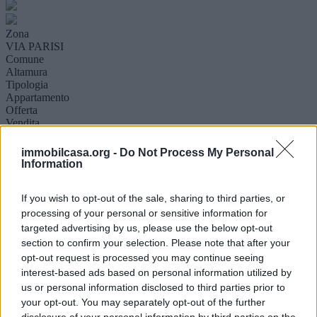
Zona
VIA PARISI
Comune
Altamura
Tipologia
Appartamento
Offerta
Vendita
Prezzo
149.000 €
immobilcasa.org -
Do Not Process My Personal
Superficie
Information
137 mq ca.
Locali
If you wish to opt-out of the sale, sharing to third parties, or
Cinque locali
processing of your personal or sensitive information for
targeted advertising by us, please use the below opt-out
Descrizione
Altro
section to confirm your selection. Please note that after your
Rif 10. In una delle zone più servite di Altamura, precisamente in
opt-out request is processed you may continue seeing
zona Via Parisi, proponiamo la vendita di un ampio appartamento di
interest-based ads based on personal information utilized by
137 mq situato al terzo piano di una palazzina sprovvista di
us or personal information disclosed to third parties prior to
ascensore. La soluzione si sviluppa in sei vani distribuiti in ampio
your opt-out. You may separately opt-out of the further
soggiorno, cucina abitabile, 4 camere, un bagno, un comodo
disclosure of your personal information by third parties on the