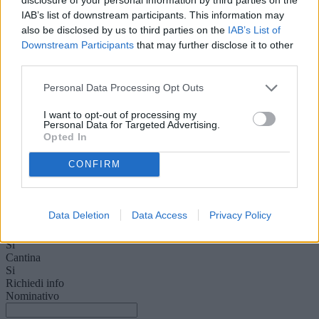
ripostiglio e tre balconi distribuiti sui tre lati liberi della palazzina che
permette anche di avere finestre in ogni ambiente. A completare il
IAB’s list of downstream participants. This information may
tutto c'è una cantina a piano interrato, ideale per massimizzare lo
also be disclosed by us to third parties on the
IAB’s List of
spazio. L'immobile è libero, è da ristrutturare e si vende arredato.
Downstream Participants
that may further disclose it to other
Piano
third parties.
3° Piano
Disponibilità
Personal Data Processing Opt Outs
Libero
Camere
I want to opt-out of processing my
3
Personal Data for Targeted Advertising.
Servizi
Opted In
1
Balconi
CONFIRM
3
Condizioni
Da ristrutturare
Riscaldamento
Data Deletion
Data Access
Privacy Policy
Autonomo
Arredamento
Si
Cantina
Si
Richiedi info
Nominativo